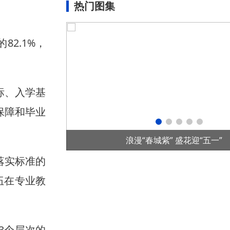
热门图集
2.1%，
标、入学基
保障和毕业
五一”
首个全国产控制系统水光互补项目在华
落实标准的
伍在专业教
3个层次的