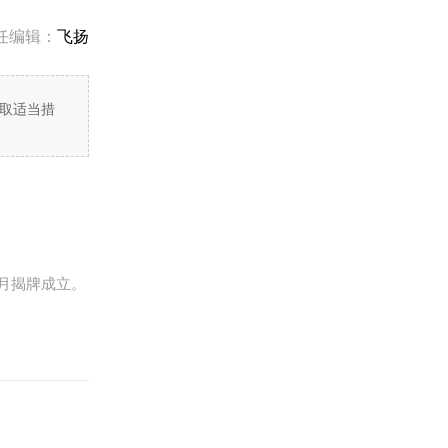
任编辑：
飞扬
取适当措
1月揭牌成立。