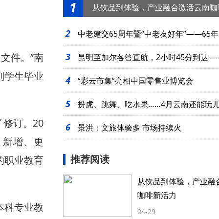
1
从饮品到体验，产业融合激活云南咖
2
中老建交65周年暨“中老友好年”——65年
文件。”南
3
起
昆明至加尔各答直航，2小时45分到达—
到学生毕业
4
么近
“彩云市集”亮相中国零售业博览会
5
扮虎、跳舞、吃水果……4月云南还能玩
修订。20
6
景洪：文旅体验多 市场持续火
，新增、更
推荐阅读
的职业教育
从饮品到体验，产业融
咖啡新活力
本科专业教
04-29