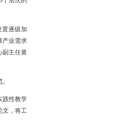
设置逐级加
障产业需求
心副主任黄
范。
实践性教学
论文，将工
。