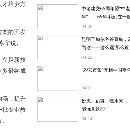
人才培养方
中老建交65周年暨“中
年”——65年 我们在一
04-26
方案的开发
昆明至加尔各答直航，2
永华说。
到达——这么远 那么近
04-22
，立足新技
年多最终成
“彩云市集”亮相中国零
04-21
内涵，提升
扮虎、跳舞、吃水果…
一批专业教
能玩儿这些！
04-14
义。