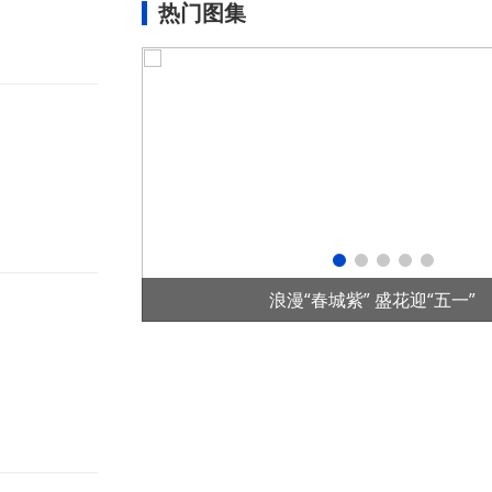
热门图集
项目在老挝投运
浪漫“春城紫” 盛花迎“五一”