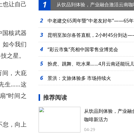
1
上也让自己
从饮品到体验，产业融合激活云南咖
2
中老建交65周年暨“中老友好年”——65年
中国核武器
3
起
昆明至加尔各答直航，2小时45分到达—
。如今我们
4
么近
“彩云市集”亮相中国零售业博览会
科技之星。
5
扮虎、跳舞、吃水果……4月云南还能玩
万间，大庇
6
景洪：文旅体验多 市场持续火
先生……这
扇“时间之
推荐阅读
从饮品到体验，产业融
咖啡新活力
不怠，向上
04-29