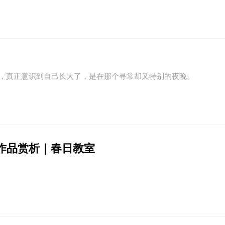
真正意识到自己长大了，是在那个寻常却又特别的夜晚。
中企承建东南亚单体最大光伏
作品赏析｜春日教室