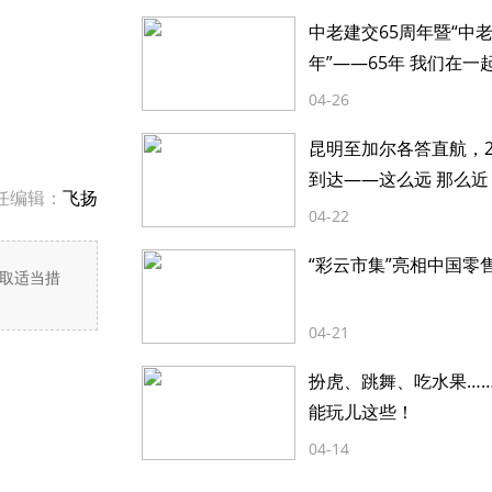
中老建交65周年暨“中
年”——65年 我们在一
04-26
昆明至加尔各答直航，2
到达——这么远 那么近
任编辑：
飞扬
04-22
“彩云市集”亮相中国零
取适当措
04-21
扮虎、跳舞、吃水果…
能玩儿这些！
04-14