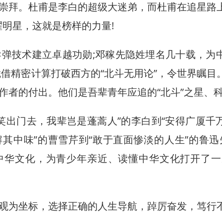
崇拜。杜甫是李白的超级大迷弟，而杜甫在追星路
耀明星，这就是榜样的力量!
技术建立卓越功勋;邓稼先隐姓埋名几十载，为
借精密计算打破西方的“北斗无用论”，令世界瞩目
作者的付出。他们是吾辈青年应追的“北斗”之星、
出门去，我辈岂是蓬蒿人”的李白到“安得广厦千
其中味”的曹雪芹到“敢于直面惨淡的人生”的鲁迅
中华文化，为青少年亲近、读懂中华文化打开了一
为坐标，选择正确的人生导航，踔厉奋发，笃行