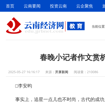
首页
云南要闻
投资云南
云企聚焦
当前位置
春晚小记者作文赏
2025-05-27 16:16:17
来源：
开屏新闻
阅读量：
210086
□李安昀
事实上，追星一点儿也不时尚，古代的成功人