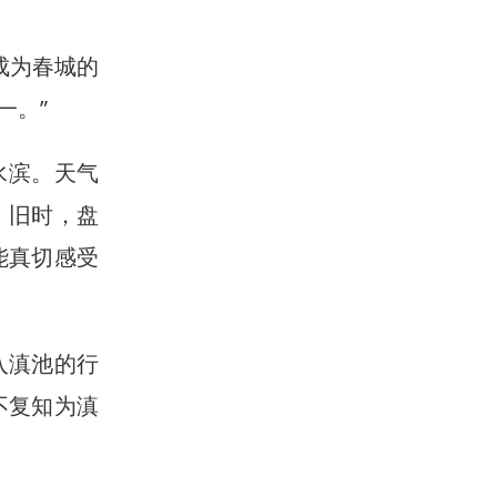
成为春城的
一。”
水滨。天气
。旧时，盘
能真切感受
入滇池的行
不复知为滇