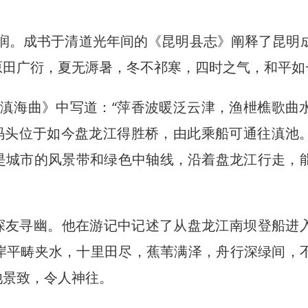
润。成书于清道光年间的《昆明县志》阐释了昆明
原田广衍，夏无溽暑，冬不祁寒，四时之气，和平如
滇海曲》中写道：“萍香波暖泛云津，渔枻樵歌曲
”码头位于如今盘龙江得胜桥，由此乘船可通往滇池
是城市的风景带和绿色中轴线，沿着盘龙江行走，
探友寻幽。他在游记中记述了从盘龙江南坝登船进
岸平畴夹水，十里田尽，蕉苇满泽，舟行深绿间，
池景致，令人神往。