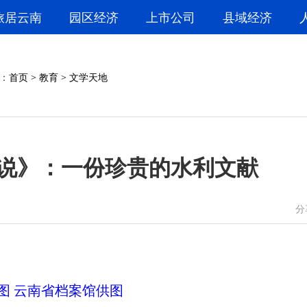
旅居云南
园区经济
上市公司
县域经济
：
首页
>
教育
>
文学天地
说》：一份珍贵的水利文献
微信
微博
分
图 云南省档案馆供图