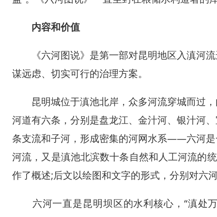
内容和价值
《六河图说》是第一部对昆明地区入滇河流进
谋远虑、切实可行的治理方案。
昆明城位于滇池北岸，众多河流穿城而过，由
河道有六条，分别是盘龙江、金汁河、银汁河、
中企承建东南亚单体最
条支流和子河，形成密集的河网水系——六河是
河流，又是滇池北滨数十条自然和人工河流的统
作了概述;后文以绘图和文字的形式，分别对六
六河一直是昆明坝区的水利核心，“滇处万山