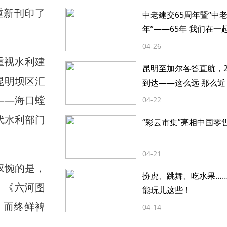
重新刊印了
中老建交65周年暨“中
年”——65年 我们在一
04-26
重视水利建
昆明至加尔各答直航，2
昆明坝区汇
到达——这么远 那么近
——海口螳
04-22
代水利部门
“彩云市集”亮相中国零
04-21
叹惋的是，
扮虎、跳舞、吃水果…
，《六河图
能玩儿这些！
，而终鲜裨
04-14
。