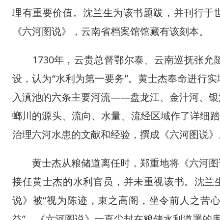
理有重要价值。沈兰生为该书题跋，并刊行于世。
《六河图说》，云南省档案馆馆藏有该刻本。
1730年，云贵总督鄂尔泰、云南巡抚张允
设，认为“水利为第一要务”。黄士杰奉命进行
入滇池的六条主要河流——盘龙江、金汁河、银
螂川的源头、流向、水量、流经区域作了详细踏
治理六河水患的文献和经验，撰成《六河图说》
黄士杰从粮储道离任时，郑重地将《六河图说
接任黄士杰的水利官员，并未重视该书。沈兰生
说》被“视为陈迹，束之高阁，坐令前人之苦心
益”。《六河图说》一直尘封在粮储水利道署的