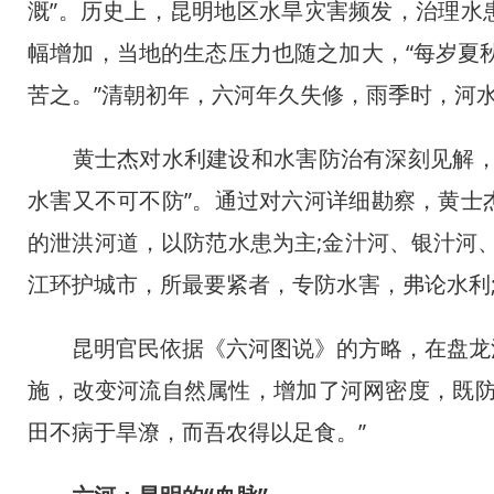
溉”。历史上，昆明地区水旱灾害频发，治理水
幅增加，当地的生态压力也随之加大，“每岁夏
苦之。”清朝初年，六河年久失修，雨季时，河
黄士杰对水利建设和水害防治有深刻见解，在
水害又不可不防”。通过对六河详细勘察，黄士
的泄洪河道，以防范水患为主;金汁河、银汁河
江环护城市，所最要紧者，专防水害，弗论水利
昆明官民依据《六河图说》的方略，在盘龙江
施，改变河流自然属性，增加了河网密度，既防
田不病于旱潦，而吾农得以足食。”