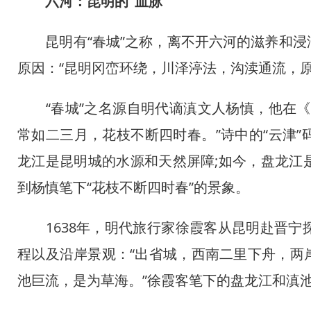
六河：昆明的“血脉”
昆明有“春城”之称，离不开六河的滋养和浸
原因：“昆明冈峦环绕，川泽渟法，沟渎通流，
“春城”之名源自明代谪滇文人杨慎，他在《
常如二三月，花枝不断四时春。”诗中的“云津
龙江是昆明城的水源和天然屏障;如今，盘龙江
到杨慎笔下“花枝不断四时春”的景象。
1638年，明代旅行家徐霞客从昆明赴晋宁
程以及沿岸景观：“出省城，西南二里下舟，两
池巨流，是为草海。”徐霞客笔下的盘龙江和滇