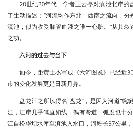
20世纪30年代，学者王云亭对滇池北岸的
了生动描述：“河流均作东北—西南之流向，分
滇池，似为收受脉管血液之唯一心脏。”从其叙
之功。
六河的过去与当下
如今，距黄士杰写成《六河图说》已经近30
市的变化发展更是日新月异。
盘龙江之所以得名“盘龙”，是因为河道“蜿蜒
江，江岸几乎笔直如线，偶有弯道，弧度也十分
江自松华坝水库至滇池入水口，河段长37公里，