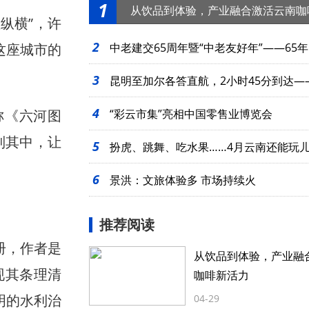
1
从饮品到体验，产业融合激活云南咖
纵横”，许
2
这座城市的
中老建交65周年暨“中老友好年”——65年
3
起
昆明至加尔各答直航，2小时45分到达—
4
称《六河图
么近
“彩云市集”亮相中国零售业博览会
列其中，让
5
扮虎、跳舞、吃水果……4月云南还能玩
6
景洪：文旅体验多 市场持续火
推荐阅读
册，作者是
从饮品到体验，产业融
现其条理清
咖啡新活力
明的水利治
04-29