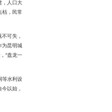
建，人口大
焦枯，民常
既不可失，
作为昆明城
，“盘龙一
洞等水利设
自今以始，