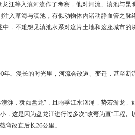
盘龙江等入滇河流作了考察，他对河流、滇池与昆
别注入草海与滇池，有似动物体内诸动静血管之脉
述中，不难想见滇池水系对这片土地和这座城市的
0年。漫长的时光里，河流会改道、变迁，甚至断
滂湃，犹如盘龙”，且雨季江水汹涌，势若游龙。
小，这是因为盘龙江进行过多次“改弯为直”工程。
截弯改直后长26公里。