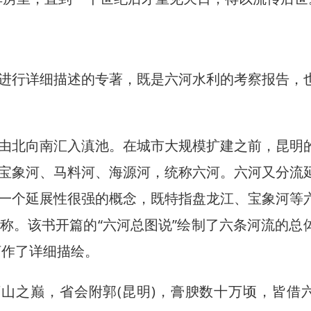
行详细描述的专著，既是六河水利的考察报告，
北向南汇入滇池。在城市大规模扩建之前，昆明
宝象河、马料河、海源河，统称六河。六河又分流
大光伏项目在老挝投运
浪漫“春城紫” 盛花迎“
一个延展性很强的概念，既特指盘龙江、宝象河等
称。该书开篇的“六河总图说”绘制了六条河流的总
河作了详细描绘。
之巅，省会附郭(昆明)，膏腴数十万顷，皆借