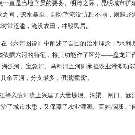
患一直是当地官员的要务。明清之际，昆明城市扩
秋之间，潦水暴至，则弥望淹没;亢阳不雨，则遍野
水时常泛滥，淹没农田，冲毁民居。
《六河图说》中阐述了自己的治水理念：“水利
杰依据六河的特征，将其功能作了区分——盘龙江
、海源河、宝象河、马料河五河则承担农业灌溉功能
;其余五河，分支最多，俱滋灌溉”。
等入滇河流上兴建了大量堤坝、沟渠、闸门、涵
治了城市水患，又保障了农业灌溉。百姓感慨：“