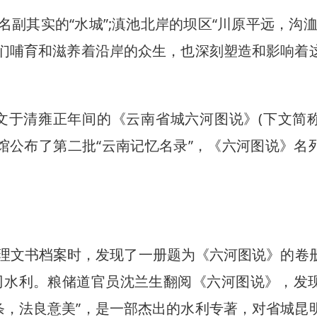
其实的“水城”;滇池北岸的坝区“川原平远，沟洫
它们哺育和滋养着沿岸的众生，也深刻塑造和影响着
于清雍正年间的《云南省城六河图说》(下文简
案馆公布了第二批“云南记忆名录”，《六河图说》名
清理文书档案时，发现了一册题为《六河图说》的卷
司水利。粮储道官员沈兰生翻阅《六河图说》，发
条，法良意美”，是一部杰出的水利专著，对省城昆