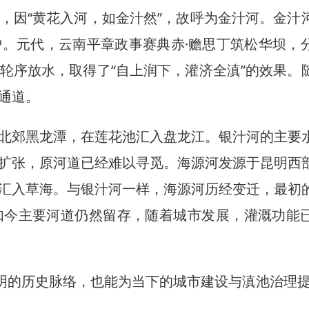
因“黄花入河，如金汁然”，故呼为金汁河。金汁
。元代，云南平章政事赛典赤·赡思丁筑松华坝，
轮序放水，取得了“自上润下，灌济全滇”的效果。
通道。
郊黑龙潭，在莲花池汇入盘龙江。银汁河的主要
扩张，原河道已经难以寻觅。海源河发源于昆明西
汇入草海。与银汁河一样，海源河历经变迁，最初
如今主要河道仍然留存，随着城市发展，灌溉功能
明的历史脉络，也能为当下的城市建设与滇池治理