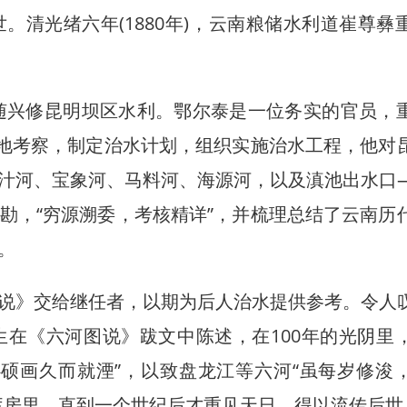
清光绪六年(1880年)，云南粮储水利道崔尊彝
随兴修昆明坝区水利。鄂尔泰是一位务实的官员，
实地考察，制定治水计划，组织实施治水工程，他对
汁河、宝象河、马料河、海源河，以及滇池出水口
勘，“穷源溯委，考核精详”，并梳理总结了云南历
。
》交给继任者，以期为后人治水提供参考。令人
在《六河图说》跋文中陈述，在100年的光阴里
硕画久而就湮”，以致盘龙江等六河“虽每岁修浚
库房里，直到一个世纪后才重见天日，得以流传后世