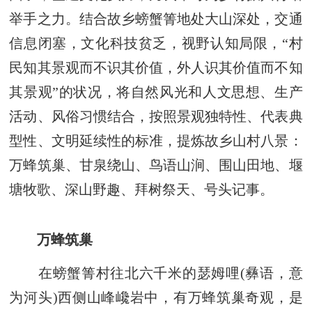
举手之力。结合故乡螃蟹箐地处大山深处，交通
信息闭塞，文化科技贫乏，视野认知局限，“村
民知其景观而不识其价值，外人识其价值而不知
其景观”的状况，将自然风光和人文思想、生产
活动、风俗习惯结合，按照景观独特性、代表典
型性、文明延续性的标准，提炼故乡山村八景：
万蜂筑巢、甘泉绕山、鸟语山涧、围山田地、堰
塘牧歌、深山野趣、拜树祭天、号头记事。
万蜂筑巢
在螃蟹箐村往北六千米的瑟姆哩(彝语，意
为河头)西侧山峰巉岩中，有万蜂筑巢奇观，是