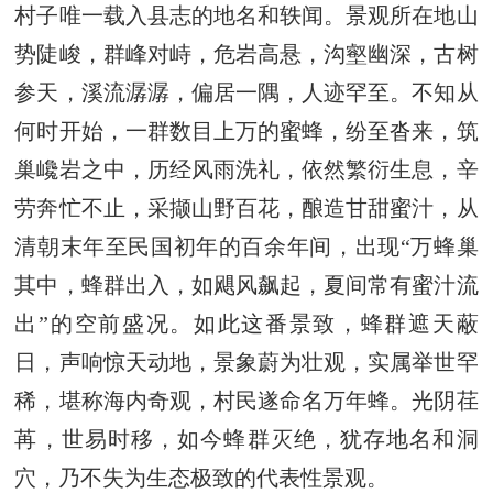
村子唯一载入县志的地名和轶闻。景观所在地山
势陡峻，群峰对峙，危岩高悬，沟壑幽深，古树
参天，溪流潺潺，偏居一隅，人迹罕至。不知从
何时开始，一群数目上万的蜜蜂，纷至沓来，筑
巢巉岩之中，历经风雨洗礼，依然繁衍生息，辛
劳奔忙不止，采撷山野百花，酿造甘甜蜜汁，从
清朝末年至民国初年的百余年间，出现“万蜂巢
其中，蜂群出入，如飓风飙起，夏间常有蜜汁流
出”的空前盛况。如此这番景致，蜂群遮天蔽
日，声响惊天动地，景象蔚为壮观，实属举世罕
稀，堪称海内奇观，村民遂命名万年蜂。光阴荏
苒，世易时移，如今蜂群灭绝，犹存地名和洞
穴，乃不失为生态极致的代表性景观。