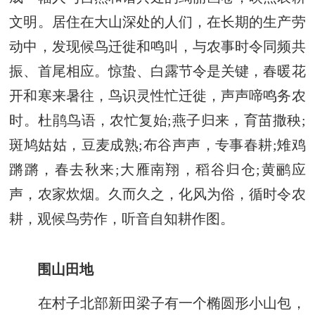
文明。居住在大山深处的人们，在长期的生产劳
动中，发现候鸟迁徙和鸣叫，与农事时令同频共
振、首尾相应。惊蛰、白露节令是关键，春暖花
开和寒来暑往，鸟识灵性忙迁徙，声声啼鸣务农
时。杜鹃鸟语，农忙复始;燕子归来，育苗撒秧;
斑鸠姑姑，豆麦成熟;布谷声声，专事春耕;雉鸡
蹡蹡，春去秋来;大雁南翔，稻谷归仓;黄鹂应
声，农家炊烟。久而久之，化风为俗，循时令农
耕，观候鸟劳作，听音自知耕作图。
围山田地
在村子北部新田梁子有一个椭圆形小山包，