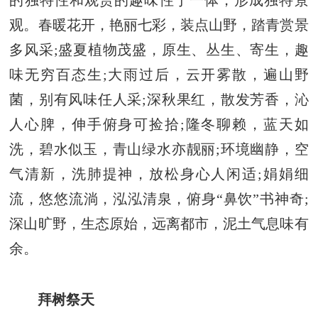
的独特性和观赏的趣味性于一体，形成独特景
观。春暖花开，艳丽七彩，装点山野，踏青赏景
多风采;盛夏植物茂盛，原生、丛生、寄生，趣
味无穷百态生;大雨过后，云开雾散，遍山野
菌，别有风味任人采;深秋果红，散发芳香，沁
人心脾，伸手俯身可捡拾;隆冬聊赖，蓝天如
洗，碧水似玉，青山绿水亦靓丽;环境幽静，空
气清新，洗肺提神，放松身心人闲适;娟娟细
流，悠悠流淌，泓泓清泉，俯身“鼻饮”书神奇;
深山旷野，生态原始，远离都市，泥土气息味有
余。
拜树祭天