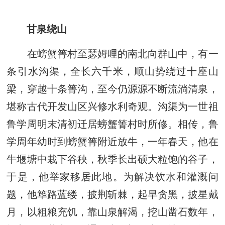
甘泉绕山
在螃蟹箐村至瑟姆哩的南北向群山中，有一
条引水沟渠，全长六千米，顺山势绕过十座山
梁，穿越十条箐沟，至今仍源源不断流淌清泉，
堪称古代开发山区兴修水利奇观。沟渠为一世祖
鲁学周明末清初迁居螃蟹箐村时所修。相传，鲁
学周年幼时到螃蟹箐附近放牛，一年春天，他在
牛堰塘中栽下谷秧，秋季长出硕大粒饱的谷子，
于是，他举家移居此地。为解决饮水和灌溉问
题，他筚路蓝缕，披荆斩棘，起早贪黑，披星戴
月，以粗粮充饥，靠山泉解渴，挖山凿石数年，