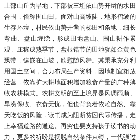
上部山丘为旱地，下部被三坵依山势开凿的水田
合围，俗称围山田。面对山高坡陡，地形褶皱的
生存环境，村民依山势开凿的梯田和条地，细长
弯曲、盘山缠绕，形成田地盘山、围山耕作景
观。庄稼成熟季节，盘根错节的田地犹如金黄色
飘带，镶嵌在山坡，欣慰随风舞。其秉承充分利
用国土空间，合力布局生产资料，因地制宜粗放
经营，依靠扩大耕地面积增加粮食产量的广种薄
收农耕模式。农耕文明的至上境界是风调雨顺、
旱涝保收、衣食无忧，但也背负着依赖自然、靠
天吃饭的风险，读书成为阻断贫困代际传播，走
上幸福道路的通途。再穷也要支持孩子读书的动
力，更多的祈盼是摆脱自然条件束缚，一代强过