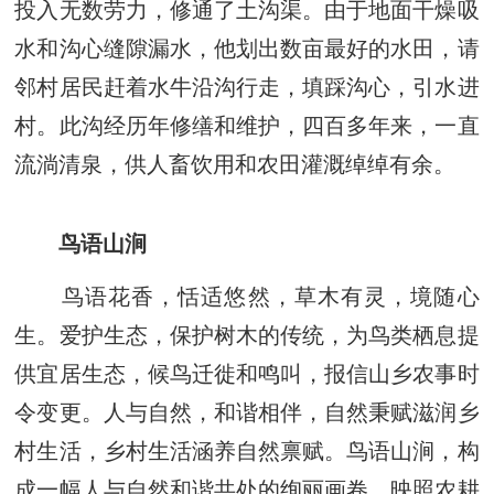
投入无数劳力，修通了土沟渠。由于地面干燥吸
水和沟心缝隙漏水，他划出数亩最好的水田，请
邻村居民赶着水牛沿沟行走，填踩沟心，引水进
村。此沟经历年修缮和维护，四百多年来，一直
流淌清泉，供人畜饮用和农田灌溉绰绰有余。
鸟语山涧
鸟语花香，恬适悠然，草木有灵，境随心
生。爱护生态，保护树木的传统，为鸟类栖息提
供宜居生态，候鸟迁徙和鸣叫，报信山乡农事时
令变更。人与自然，和谐相伴，自然秉赋滋润乡
村生活，乡村生活涵养自然禀赋。鸟语山涧，构
成一幅人与自然和谐共处的绚丽画卷，映照农耕