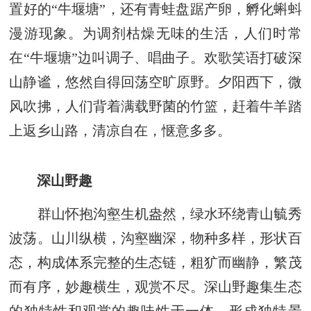
置好的“牛堰塘”，还有青蛙盘踞产卵，孵化蝌蚪
漫游现象。为调剂枯燥无味的生活，人们时常
在“牛堰塘”边叫调子、唱曲子。欢歌笑语打破深
山静谧，悠然自得回荡空旷原野。夕阳西下，微
风吹拂，人们背着满载野菌的竹篮，赶着牛羊踏
上返乡山路，清凉自在，惬意多多。
深山野趣
群山怀抱沟壑生机盎然，绿水环绕青山毓秀
波荡。山川纵横，沟壑幽深，物种多样，形状百
态，构成体系完整的生态链，粗犷而幽静，繁茂
而有序，妙趣横生，观赏不尽。深山野趣集生态