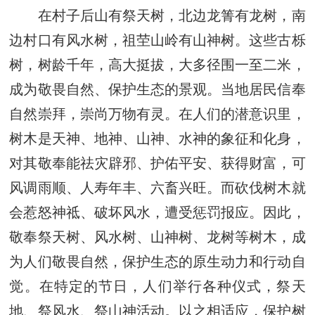
在村子后山有祭天树，北边龙箐有龙树，南
边村口有风水树，祖茔山岭有山神树。这些古栎
树，树龄千年，高大挺拔，大多径围一至二米，
成为敬畏自然、保护生态的景观。当地居民信奉
自然崇拜，崇尚万物有灵。在人们的潜意识里，
树木是天神、地神、山神、水神的象征和化身，
对其敬奉能祛灾辟邪、护佑平安、获得财富，可
风调雨顺、人寿年丰、六畜兴旺。而砍伐树木就
会惹怒神祗、破坏风水，遭受惩罚报应。因此，
敬奉祭天树、风水树、山神树、龙树等树木，成
为人们敬畏自然，保护生态的原生动力和行动自
觉。在特定的节日，人们举行各种仪式，祭天
地、祭风水、祭山神活动。以之相适应，保护树