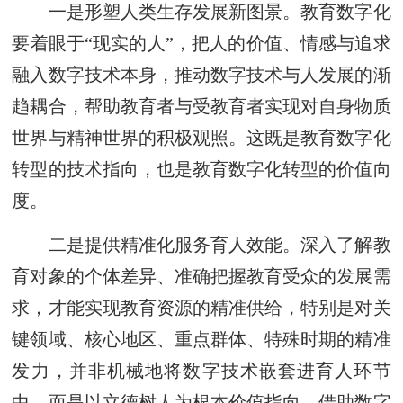
一是形塑人类生存发展新图景。教育数字化
要着眼于“现实的人”，把人的价值、情感与追求
融入数字技术本身，推动数字技术与人发展的渐
趋耦合，帮助教育者与受教育者实现对自身物质
世界与精神世界的积极观照。这既是教育数字化
转型的技术指向，也是教育数字化转型的价值向
度。
二是提供精准化服务育人效能。深入了解教
育对象的个体差异、准确把握教育受众的发展需
求，才能实现教育资源的精准供给，特别是对关
键领域、核心地区、重点群体、特殊时期的精准
发力，并非机械地将数字技术嵌套进育人环节
中，而是以立德树人为根本价值指向，借助数字