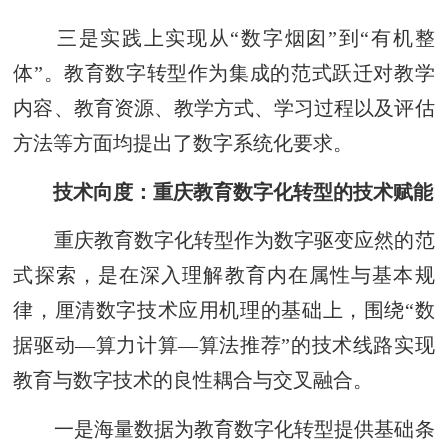
三是实践上实现从“数字烟囱”到“有机整
体”。教育数字转型作为集成的范式跃迁对教学
内容、教育资源、教学方式、学习过程以及评估
方法等方面均提出了数字系统化要求。
技术向度：重庆教育数字化转型的技术赋能
重庆教育数字化转型作为数字驱变应然的范
式探索，是在深入理解教育内在属性与基本规
律，厘清数字技术应用机理的基础上，围绕“数
据驱动—算力计算—算法推荐”的技术线路实现
教育与数字技术的良性耦合与交叉融合。
一是海量数据为教育数字化转型提供基础条