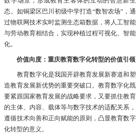
数字场景，形成教育主客体的互动的智慧新生
态。如铜梁区巴川初级中学打造“数智农场”，通
过物联网技术实时监测生态箱数据，将人工智能
与劳动教育相结合，实现种植过程可视化、智能
化。
价值向度：重庆教育数字化转型的价值引领
教育数字化是我国开辟教育发展新赛道和塑
造教育发展新优势的重要突破口。教育数字化既
要紧跟国家教育发展的战略要求，又要抓住教育
的主体、内容、载体等与数字技术的适配关系，
遵循技术向善和正向赋能的原则，凸显教育数字
化转型的意义。